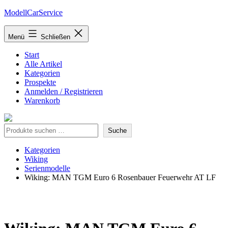
Zum
ModellCarService
Inhalt
springen
Menü
Schließen
Start
Alle Artikel
Kategorien
Prospekte
Anmelden / Registrieren
Warenkorb
Suche
Suche
Kategorien
Wiking
Serienmodelle
Wiking: MAN TGM Euro 6 Rosenbauer Feuerwehr AT LF