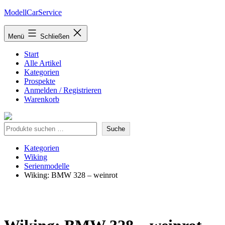
Zum
ModellCarService
Inhalt
springen
Menü
Schließen
Start
Alle Artikel
Kategorien
Prospekte
Anmelden / Registrieren
Warenkorb
Suche
Suche
Kategorien
Wiking
Serienmodelle
Wiking: BMW 328 – weinrot