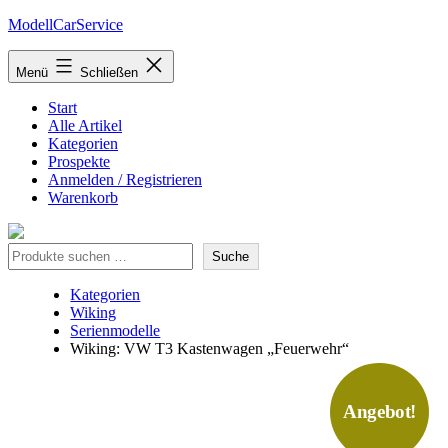
Zum
ModellCarService
Inhalt
springen
Menü
Schließen
Start
Alle Artikel
Kategorien
Prospekte
Anmelden / Registrieren
Warenkorb
Suche
Suche
Kategorien
Wiking
Serienmodelle
Wiking: VW T3 Kastenwagen „Feuerwehr“
Angebot!