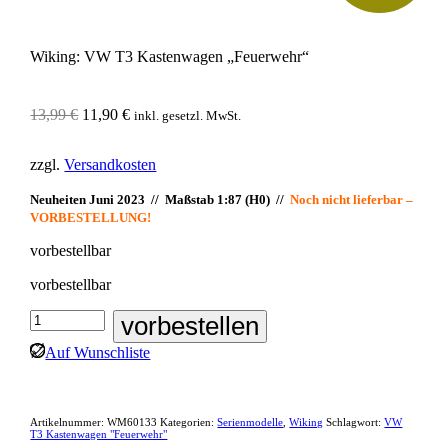
Wiking: VW T3 Kastenwagen „Feuerwehr“
Ursprünglicher
Aktueller
13,99
€
11,90
€
inkl. gesetzl. MwSt.
Preis
Preis
war:
ist:
zzgl.
Versandkosten
13,99 €
11,90 €.
Neuheiten Juni 2023 // Maßstab 1:87 (H0) //
Noch nicht lieferbar –
VORBESTELLUNG!
vorbestellbar
vorbestellbar
Wiking:
vorbestellen
VW
Auf Wunschliste
T3
Kastenwagen
"Feuerwehr"
Menge
Artikelnummer:
WM60133
Kategorien:
Serienmodelle
,
Wiking
Schlagwort:
VW
T3 Kastenwagen "Feuerwehr"