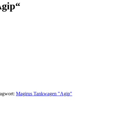
Agip“
lagwort:
Magirus Tankwagen "Agip"