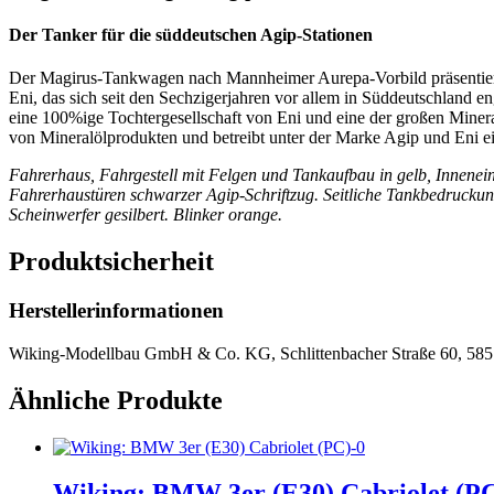
Der Tanker für die süddeutschen Agip-Stationen
Der Magirus-Tankwagen nach Mannheimer Aurepa-Vorbild präsentiert 
Eni, das sich seit den Sechzigerjahren vor allem in Süddeutschland 
eine 100%ige Tochtergesellschaft von Eni und eine der großen Miner
von Mineralölprodukten und betreibt unter der Marke Agip und Eni e
Fahrerhaus, Fahrgestell mit Felgen und Tankaufbau in gelb, Innenei
Fahrerhaustüren schwarzer Agip-Schriftzug. Seitliche Tankbedruckun
Scheinwerfer gesilbert. Blinker orange.
Produktsicherheit
Herstellerinformationen
Wiking-Modellbau GmbH & Co. KG, Schlittenbacher Straße 60, 585
Ähnliche Produkte
Wiking: BMW 3er (E30) Cabriolet (P