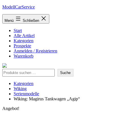
Zum
ModellCarService
Inhalt
springen
Menü
Schließen
Start
Alle Artikel
Kategorien
Prospekte
Anmelden / Registrieren
Warenkorb
Suche
Suche
Kategorien
Wiking
Serienmodelle
Wiking: Magirus Tankwagen „Agip“
Angebot!