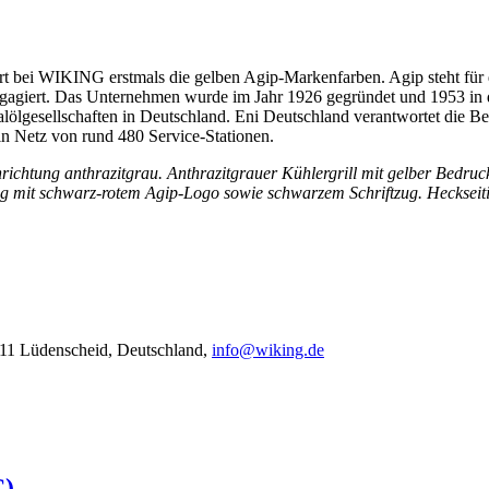
bei WIKING erstmals die gelben Agip-Markenfarben. Agip steht für da
engagiert. Das Unternehmen wurde im Jahr 1926 gegründet und 1953 in 
alölgesellschaften in Deutschland. Eni Deutschland verantwortet die B
in Netz von rund 480 Service-Stationen.
nrichtung anthrazitgrau. Anthrazitgrauer Kühlergrill mit gelber Bedru
g mit schwarz-rotem Agip-Logo sowie schwarzem Schriftzug. Heckseitig
11 Lüdenscheid, Deutschland,
info@wiking.de
C)