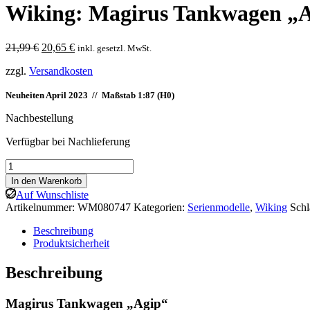
Wiking: Magirus Tankwagen „
Ursprünglicher
Aktueller
21,99
€
20,65
€
inkl. gesetzl. MwSt.
Preis
Preis
zzgl.
Versandkosten
war:
ist:
21,99 €
20,65 €.
Neuheiten April 2023 // Maßstab 1:87 (H0)
Nachbestellung
Verfügbar bei Nachlieferung
Wiking:
Magirus
In den Warenkorb
Tankwagen
Auf Wunschliste
"Agip"
Artikelnummer:
WM080747
Kategorien:
Serienmodelle
,
Wiking
Sch
Menge
Beschreibung
Produktsicherheit
Beschreibung
Magirus Tankwagen „Agip“