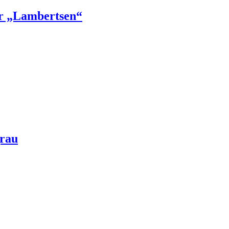
r „Lambertsen“
grau