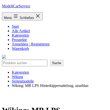
Zum
ModellCarService
Inhalt
springen
Menü
Schließen
Start
Alle Artikel
Kategorien
Prospekte
Anmelden / Registrieren
Warenkorb
Suche
Suche
Kategorien
Wiking
Serienmodelle
Wiking: MB LPS Hinterkippersattelzug, azurblau