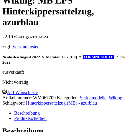
Wiking: MB LPS
Hinterkippersattelzug,
azurblau
22,10
€
inkl. gesetzl. MwSt.
zzgl.
Versandkosten
Neuheiten August 2022 // Maßstab 1:87 (H0) //
FORMNEUHEIT
//
08-
2022
ausverkauft
Nicht vorrätig
Auf Wunschliste
Artikelnummer:
WM067709
Kategorien:
Serienmodelle
,
Wiking
Schlagwort:
Hinterkippersattelzug (MB) - azurblau
Beschreibung
Produktsicherheit
Beschreibung