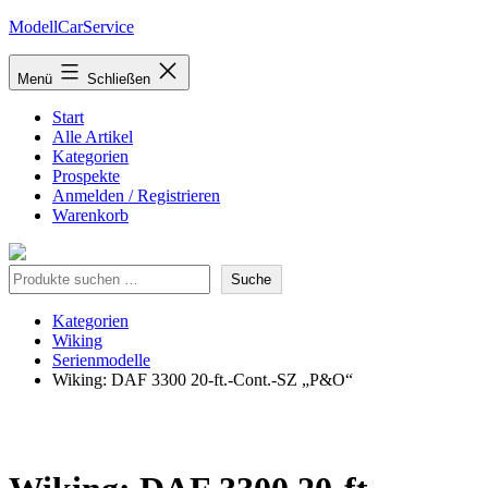
Zum
ModellCarService
Inhalt
springen
Menü
Schließen
Start
Alle Artikel
Kategorien
Prospekte
Anmelden / Registrieren
Warenkorb
Suche
Suche
Kategorien
Wiking
Serienmodelle
Wiking: DAF 3300 20-ft.-Cont.-SZ „P&O“