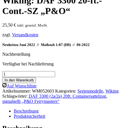
Wiking: DAF 3300 20-ft.-
Cont.-SZ „P&O“
25,50
€
inkl. gesetzl. MwSt.
zzgl.
Versandkosten
Neuheiten Juni 2022 // Maßstab 1:87 (H0) //
06-2022
Nachbestellung
Verfügbar bei Nachlieferung
Wiking:
DAF
In den Warenkorb
3300
Auf Wunschliste
20-
Artikelnummer:
WM052603
Kategorien:
Serienmodelle
,
Wiking
ft.-
Schlagwörter:
DAF 3300 (2a/2a) 20ft. Containersattelzug
,
Cont.-
signalgelb „P&O Ferrymasters“
SZ
„P&O“
Beschreibung
Menge
Produktsicherheit