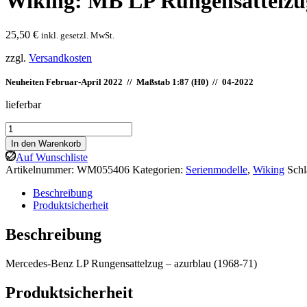
Wiking: MB LP Rungensattelzu
25,50
€
inkl. gesetzl. MwSt.
zzgl.
Versandkosten
Neuheiten Februar-April 2022 // Maßstab 1:87 (H0) //
04-2022
lieferbar
Wiking:
MB
In den Warenkorb
LP
Auf Wunschliste
Rungensattelzug
Artikelnummer:
WM055406
Kategorien:
Serienmodelle
,
Wiking
Sch
-
azurblau
Beschreibung
Menge
Produktsicherheit
Beschreibung
Mercedes-Benz LP Rungensattelzug – azurblau (1968-71)
Produktsicherheit