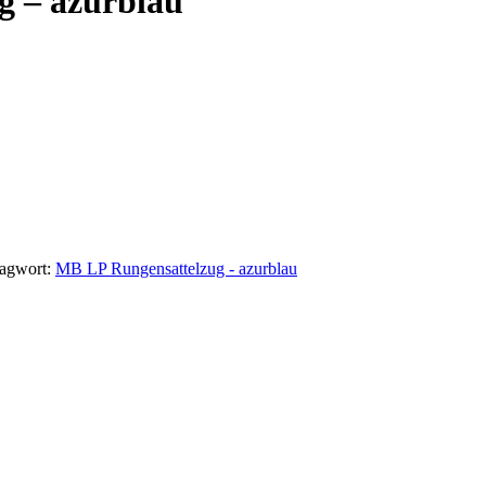
g – azurblau
lagwort:
MB LP Rungensattelzug - azurblau