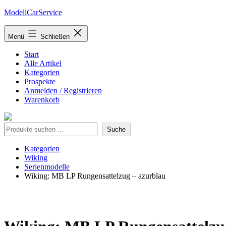
Zum
ModellCarService
Inhalt
springen
Menü
Schließen
Start
Alle Artikel
Kategorien
Prospekte
Anmelden / Registrieren
Warenkorb
Suche
Suche
Kategorien
Wiking
Serienmodelle
Wiking: MB LP Rungensattelzug – azurblau