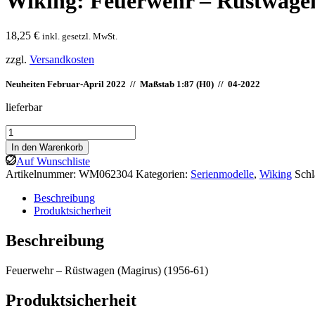
Wiking: Feuerwehr – Rüstwage
18,25
€
inkl. gesetzl. MwSt.
zzgl.
Versandkosten
Neuheiten Februar-April 2022 // Maßstab 1:87 (H0) //
04-2022
lieferbar
Wiking:
Feuerwehr
In den Warenkorb
-
Auf Wunschliste
Rüstwagen
Artikelnummer:
WM062304
Kategorien:
Serienmodelle
,
Wiking
Sch
(Magirus)
Menge
Beschreibung
Produktsicherheit
Beschreibung
Feuerwehr – Rüstwagen (Magirus) (1956-61)
Produktsicherheit