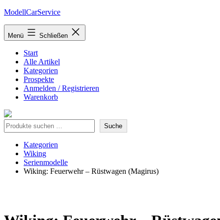
Zum
ModellCarService
Inhalt
springen
Menü
Schließen
Start
Alle Artikel
Kategorien
Prospekte
Anmelden / Registrieren
Warenkorb
Suche
Suche
Kategorien
Wiking
Serienmodelle
Wiking: Feuerwehr – Rüstwagen (Magirus)