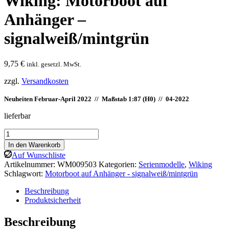
Wiking: Motorboot auf
Anhänger –
signalweiß/mintgrün
9,75
€
inkl. gesetzl. MwSt.
zzgl.
Versandkosten
Neuheiten Februar-April 2022 // Maßstab 1:87 (H0) //
04-2022
lieferbar
Wiking:
Motorboot
In den Warenkorb
auf
Auf Wunschliste
Anhänger
Artikelnummer:
WM009503
Kategorien:
Serienmodelle
,
Wiking
-
Schlagwort:
Motorboot auf Anhänger - signalweiß/mintgrün
signalweiß/mintgrün
Menge
Beschreibung
Produktsicherheit
Beschreibung