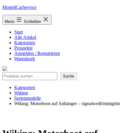
Zum
ModellCarService
Inhalt
springen
Menü
Schließen
Start
Alle Artikel
Kategorien
Prospekte
Anmelden / Registrieren
Warenkorb
Suche
Suche
Kategorien
Wiking
Serienmodelle
Wiking: Motorboot auf Anhänger – signalweiß/mintgrün