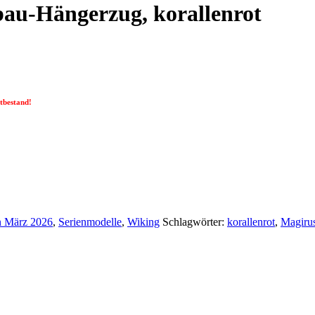
au-Hängerzug, korallenrot
tbestand!
n März 2026
,
Serienmodelle
,
Wiking
Schlagwörter:
korallenrot
,
Magiru