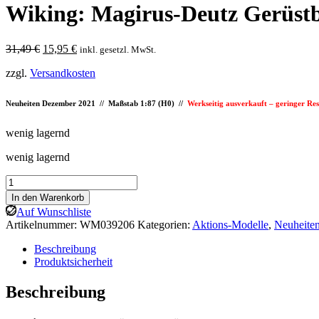
Wiking: Magirus-Deutz Gerüstb
Ursprünglicher
Aktueller
31,49
€
15,95
€
inkl. gesetzl. MwSt.
Preis
Preis
zzgl.
Versandkosten
war:
ist:
31,49 €
15,95 €.
Neuheiten Dezember 2021 // Maßstab 1:87 (H0) //
Werkseitig ausverkauft – geringer Res
wenig lagernd
wenig lagernd
Wiking:
Magirus-
In den Warenkorb
Deutz
Auf Wunschliste
Gerüstbau-
Artikelnummer:
WM039206
Kategorien:
Aktions-Modelle
,
Neuheite
Hängerzug,
korallenrot
Beschreibung
Menge
Produktsicherheit
Beschreibung