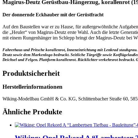
Magirus-Deutz Gerüstbau-Hängerzug, korallenrot (1
Der donnernde Eckhauber mit der Gerüstfracht
Auf den Baustellen war er zu Hause, für außergewöhnliche Aufgaben 
die „Heuler“ von Magirus-Deutz erste Wahl. Auch die letzte Generat
mit einem Rungenhänger im Schlepp bringt der Magirus-Deutz bei WI
Fahrerhaus und Pritsche korallenrot, Inneneinrichtung mit Lenkrad staubgrau. 
Deutz sowie dem Markenlogo bedruckt. Seitliche Türgriffe sowie Kotflügelaußen
Deichsel und Felgen. Plattform korallenrot. Rücklichter verkehrsrot bedruckt. G
Produktsicherheit
Herstellerinformationen
Wiking-Modellbau GmbH & Co. KG, Schlittenbacher Straße 60, 585
Ähnliche Produkte
Wiking: Opel Rekord A “Lambertsen T