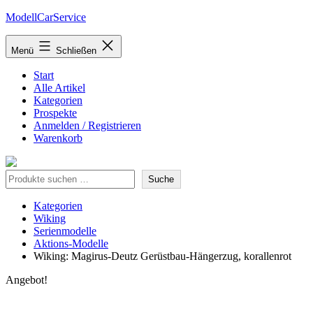
Zum
ModellCarService
Inhalt
springen
Menü
Schließen
Start
Alle Artikel
Kategorien
Prospekte
Anmelden / Registrieren
Warenkorb
Suche
Suche
Kategorien
Wiking
Serienmodelle
Aktions-Modelle
Wiking: Magirus-Deutz Gerüstbau-Hängerzug, korallenrot
Angebot!