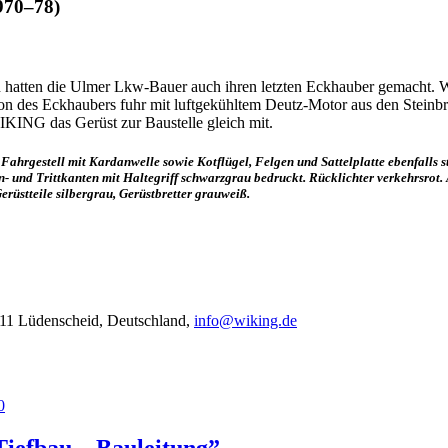
970–78)
hatten die Ulmer Lkw-Bauer auch ihren letzten Eckhauber gemacht. We
ion des Eckhaubers fuhr mit luftgekühltem Deutz-Motor aus den Stein
KING das Gerüst zur Baustelle gleich mit.
Fahrgestell mit Kardanwelle sowie Kotflügel, Felgen und Sattelplatte ebenfalls 
- und Trittkanten mit Haltegriff schwarzgrau bedruckt. Rücklichter verkehrsrot
erüstteile silbergrau, Gerüstbretter grauweiß.
11 Lüdenscheid, Deutschland,
info@wiking.de
iefbau – Bauleitung”