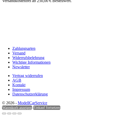
Versandkostenfrei ab 250,00 € Bestellwert.
Zahlungsarten
Versand
Widerrufsbelehrung
Wichtige Informationen
Newsletter
Vertrag widerrufen
AGB
Kontakt
Impressum
Datenschutzerklärung
© 2026 -
ModellCarService
Warenkorb anzeigen
Einkauf fortsetzen