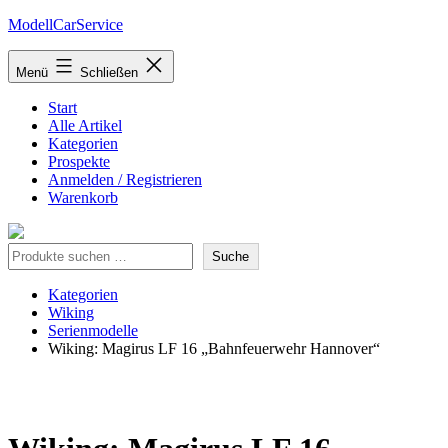
Zum
ModellCarService
Inhalt
springen
Menü
Schließen
Start
Alle Artikel
Kategorien
Prospekte
Anmelden / Registrieren
Warenkorb
Suche
Suche
Kategorien
Wiking
Serienmodelle
Wiking: Magirus LF 16 „Bahnfeuerwehr Hannover“