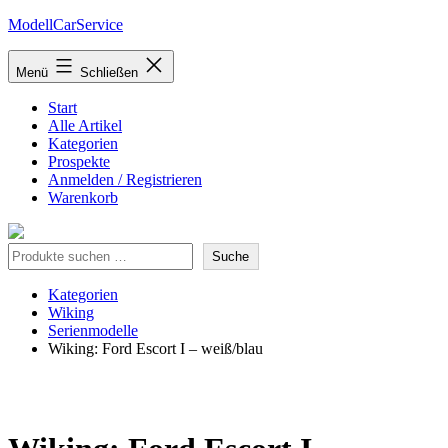
Zum
ModellCarService
Inhalt
springen
Menü
Schließen
Start
Alle Artikel
Kategorien
Prospekte
Anmelden / Registrieren
Warenkorb
Suche
Suche
Kategorien
Wiking
Serienmodelle
Wiking: Ford Escort I – weiß/blau