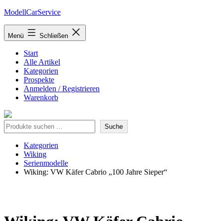
Zum
ModellCarService
Inhalt
springen
Menü
Schließen
Start
Alle Artikel
Kategorien
Prospekte
Anmelden / Registrieren
Warenkorb
Suche
Suche
Kategorien
Wiking
Serienmodelle
Wiking: VW Käfer Cabrio „100 Jahre Sieper“