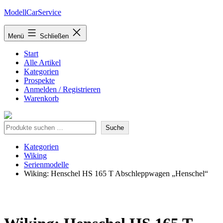
Zum
ModellCarService
Inhalt
springen
Menü
Schließen
Start
Alle Artikel
Kategorien
Prospekte
Anmelden / Registrieren
Warenkorb
Suche
Suche
Kategorien
Wiking
Serienmodelle
Wiking: Henschel HS 165 T Abschleppwagen „Henschel“