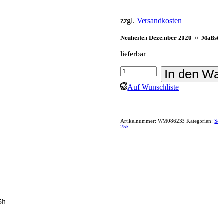
zzgl.
Versandkosten
Neuheiten Dezember 2020 // Maßst
lieferbar
Wiking:
In den W
Magirus-
Auf Wunschliste
Deutz
Feuerwehr
-
Drehleiter
Artikelnummer:
WM086233
Kategorien:
S
DL
25h
25h
Menge
5h