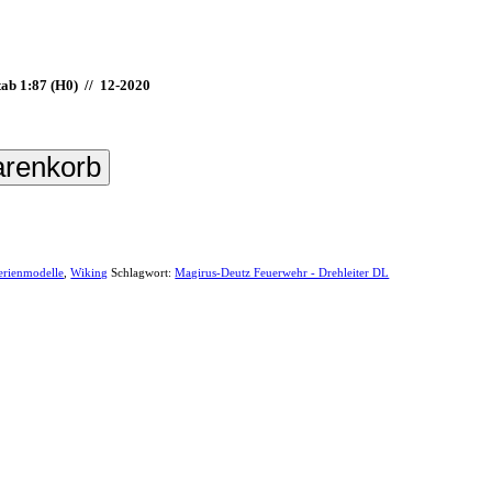
ab 1:87 (H0) //
12-2020
arenkorb
erienmodelle
,
Wiking
Schlagwort:
Magirus-Deutz Feuerwehr - Drehleiter DL