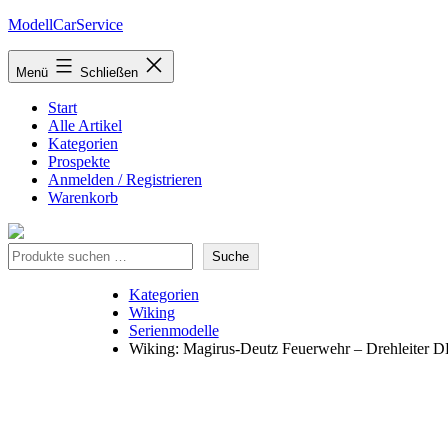
Zum
ModellCarService
Inhalt
springen
Menü
Schließen
Start
Alle Artikel
Kategorien
Prospekte
Anmelden / Registrieren
Warenkorb
Suche
Suche
Kategorien
Wiking
Serienmodelle
Wiking: Magirus-Deutz Feuerwehr – Drehleiter D