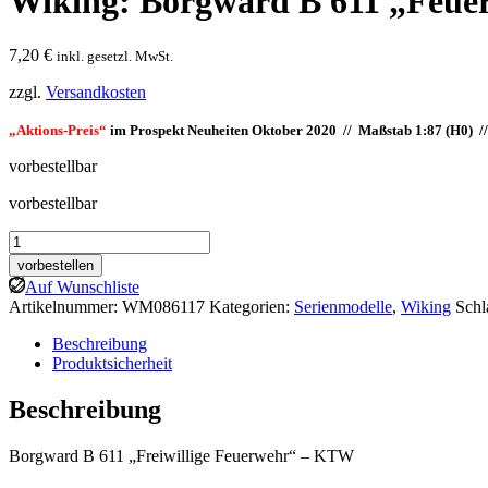
Wiking: Borgward B 611 „Feu
7,20
€
inkl. gesetzl. MwSt.
zzgl.
Versandkosten
„Aktions-Preis“
im Prospekt Neuheiten Oktober 2020 // Maßstab 1:87 (H0) /
vorbestellbar
vorbestellbar
Wiking:
Borgward
vorbestellen
B
Auf Wunschliste
611
Artikelnummer:
WM086117
Kategorien:
Serienmodelle
,
Wiking
Schl
"Feuerwehr"
-
Beschreibung
KTW
Produktsicherheit
Menge
Beschreibung
Borgward B 611 „Freiwillige Feuerwehr“ – KTW