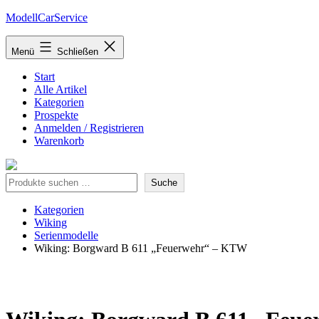
Zum
ModellCarService
Inhalt
springen
Menü
Schließen
Start
Alle Artikel
Kategorien
Prospekte
Anmelden / Registrieren
Warenkorb
Suche
Suche
Kategorien
Wiking
Serienmodelle
Wiking: Borgward B 611 „Feuerwehr“ – KTW