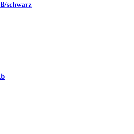
iß/schwarz
lb