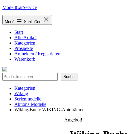
Zum
ModellCarService
Inhalt
springen
Menü
Schließen
Start
Alle Artikel
Kategorien
Prospekte
Anmelden / Registrieren
Warenkorb
Suche
Suche
Kategorien
Wiking
Serienmodelle
Aktions-Modelle
Wiking-Buch: WIKING-Autoträume
Angebot!