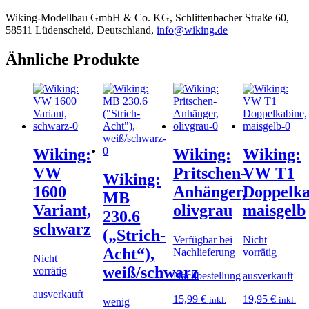
Wiking-Modellbau GmbH & Co. KG, Schlittenbacher Straße 60,
58511 Lüdenscheid, Deutschland,
info@wiking.de
Ähnliche Produkte
Wiking:
Wiking:
Wiking:
VW
Pritschen-
VW T1
Wiking:
1600
Anhänger,
Doppelka
MB
Variant,
olivgrau
maisgelb
230.6
schwarz
(„Strich-
Verfügbar bei
Nicht
Acht“),
Nachlieferung
vorrätig
Nicht
weiß/schwarz
vorrätig
Nachbestellung
ausverkauft
ausverkauft
15,99
€
19,95
€
inkl.
inkl.
wenig