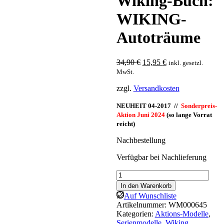
Wiking-Buch:
WIKING-
Autoträume
Ursprünglicher
Aktueller
34,90
€
15,95
€
inkl. gesetzl.
Preis
Preis
MwSt.
war:
ist:
zzgl.
Versandkosten
34,90 €
15,95 €.
NEUHEIT 04-2017 //
S
onderpreis-
Aktion Juni 2024
(so lange Vorrat
reicht)
Nachbestellung
Verfügbar bei Nachlieferung
Wiking-
Buch:
In den Warenkorb
WIKING-
Auf Wunschliste
Autoträume
Artikelnummer:
WM000645
Menge
Kategorien:
Aktions-Modelle
,
Serienmodelle
,
Wiking