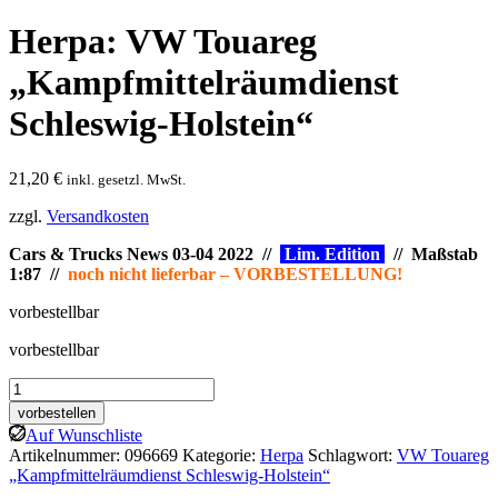
Herpa: VW Touareg
„Kampfmittelräumdienst
Schleswig-Holstein“
21,20
€
inkl. gesetzl. MwSt.
zzgl.
Versandkosten
Cars & Trucks News 03-04 2022 //
Lim. Edition
// Maßstab
1:87 //
noch nicht lieferbar – VORBESTELLUNG!
vorbestellbar
vorbestellbar
Herpa:
VW
vorbestellen
Touareg
Auf Wunschliste
„Kampfmittelräumdienst
Artikelnummer:
096669
Kategorie:
Herpa
Schlagwort:
VW Touareg
Schleswig-
„Kampfmittelräumdienst Schleswig-Holstein“
Holstein“