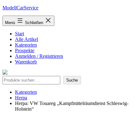
Zum
ModellCarService
Inhalt
springen
Menü
Schließen
Start
Alle Artikel
Kategorien
Prospekte
Anmelden / Registrieren
Warenkorb
Suche
Suche
Kategorien
Herpa
Herpa: VW Touareg „Kampfmittelräumdienst Schleswig-
Holstein“