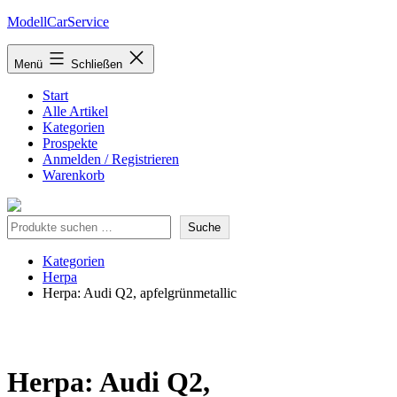
Zum
ModellCarService
Inhalt
springen
Menü
Schließen
Start
Alle Artikel
Kategorien
Prospekte
Anmelden / Registrieren
Warenkorb
Suche
Suche
Kategorien
Herpa
Herpa: Audi Q2, apfelgrünmetallic
Herpa: Audi Q2,