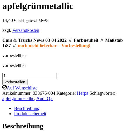
apfelgrünmetallic
14,40
€
inkl. gesetzl. MwSt.
zzgl.
Versandkosten
Cars & Trucks News 03-04 2022 // Farbneuheit
// Maßstab
1:87 //
noch nicht lieferbar – Vorbestellung!
vorbestellbar
vorbestellbar
Herpa:
Audi
vorbestellen
Q2,
Auf Wunschliste
apfelgrünmetallic
Artikelnummer:
038676-004
Kategorie:
Herpa
Schlagwörter:
Menge
apfelgrünmetallic
,
Audi Q2
Beschreibung
Produktsicherheit
Beschreibung