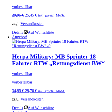
vorbestellbar
Ursprünglicher
Aktueller
29,95
€
25,45
€
inkl. gesetzl. MwSt.
Preis
Preis
zzgl.
Versandkosten
war:
ist:
29,95 €
25,45 €.
Details
Auf Wunschliste
Angebot!
Herpa Military: MB Sprinter 18
Fahrtec RTW „Rettungsdienst BW“
vorbestellbar
vorbestellbar
Ursprünglicher
Aktueller
34,95
€
29,70
€
inkl. gesetzl. MwSt.
Preis
Preis
zzgl.
Versandkosten
war:
ist:
34,95 €
29,70 €.
Details
Auf Wunschliste