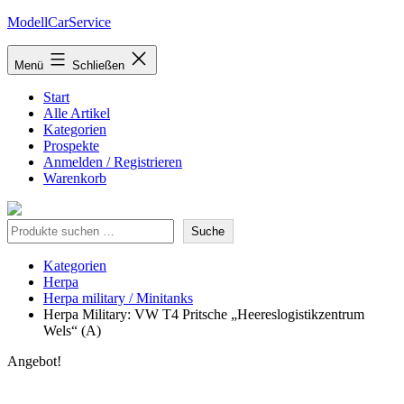
Zum
ModellCarService
Inhalt
springen
Menü
Schließen
Start
Alle Artikel
Kategorien
Prospekte
Anmelden / Registrieren
Warenkorb
Suche
Suche
Kategorien
Herpa
Herpa military / Minitanks
Herpa Military: VW T4 Pritsche „Heereslogistikzentrum
Wels“ (A)
Angebot!