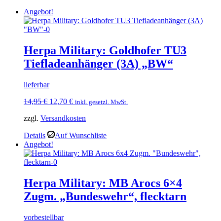
Angebot!
Herpa Military: Goldhofer TU3
Tiefladeanhänger (3A) „BW“
lieferbar
Ursprünglicher
Aktueller
14,95
€
12,70
€
inkl. gesetzl. MwSt.
Preis
Preis
zzgl.
Versandkosten
war:
ist:
14,95 €
12,70 €.
Details
Auf Wunschliste
Angebot!
Herpa Military: MB Arocs 6×4
Zugm. „Bundeswehr“, flecktarn
vorbestellbar