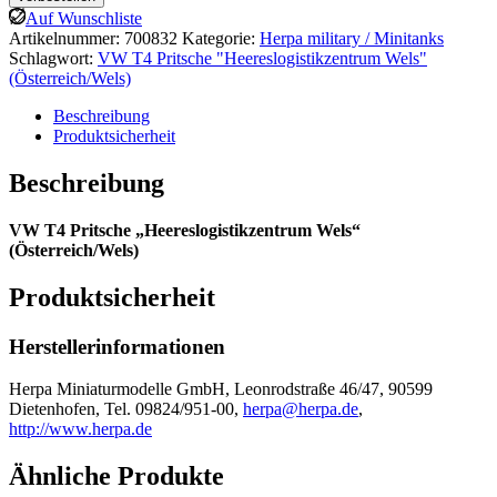
VW
Auf Wunschliste
T4
Artikelnummer:
700832
Kategorie:
Herpa military / Minitanks
Pritsche
Schlagwort:
VW T4 Pritsche "Heereslogistikzentrum Wels"
"Heereslogistikzentrum
(Österreich/Wels)
Wels"
(A)
Beschreibung
Menge
Produktsicherheit
Beschreibung
VW T4 Pritsche „Heereslogistikzentrum Wels“
(Österreich/Wels)
Produktsicherheit
Herstellerinformationen
Herpa Miniaturmodelle GmbH, Leonrodstraße 46/47, 90599
Dietenhofen, Tel. 09824/951-00,
herpa@herpa.de
,
http://www.herpa.de
Ähnliche Produkte