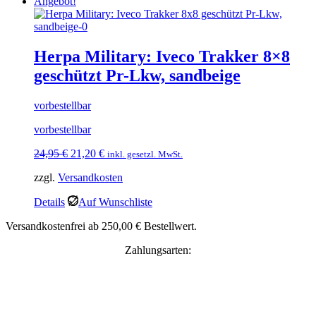
Angebot!
Herpa Military: Iveco Trakker 8×8
geschützt Pr-Lkw, sandbeige
vorbestellbar
vorbestellbar
Ursprünglicher
Aktueller
24,95
€
21,20
€
inkl. gesetzl. MwSt.
Preis
Preis
zzgl.
Versandkosten
war:
ist:
24,95 €
21,20 €.
Details
Auf Wunschliste
Versandkostenfrei ab 250,00 € Bestellwert.
Zahlungsarten: