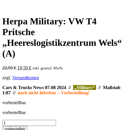
Herpa Military: VW T4
Pritsche
„Heereslogistikzentrum Wels“
(A)
Ursprünglicher
Aktueller
22,95
€
19,50
€
inkl. gesetzl. MwSt.
Preis
Preis
zzgl.
Versandkosten
war:
ist:
22,95 €
19,50 €.
Cars & Trucks News 07-08 2024 //
„Military“
// Maßstab
1:87 //
noch nicht lieferbar – Vorbestellung!
vorbestellbar
vorbestellbar
Herpa
Military:
vorbestellen