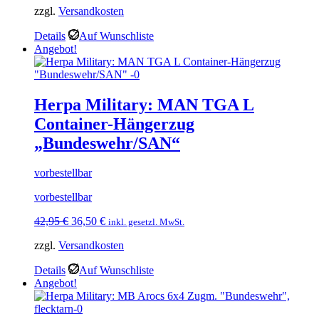
zzgl.
Versandkosten
war:
ist:
14,95 €
12,70 €.
Details
Auf Wunschliste
Angebot!
Herpa Military: MAN TGA L
Container-Hängerzug
„Bundeswehr/SAN“
vorbestellbar
vorbestellbar
Ursprünglicher
Aktueller
42,95
€
36,50
€
inkl. gesetzl. MwSt.
Preis
Preis
zzgl.
Versandkosten
war:
ist:
42,95 €
36,50 €.
Details
Auf Wunschliste
Angebot!