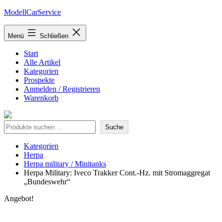
Zum
ModellCarService
Inhalt
springen
Menü
Schließen
Start
Alle Artikel
Kategorien
Prospekte
Anmelden / Registrieren
Warenkorb
Suche
Suche
Kategorien
Herpa
Herpa military / Minitanks
Herpa Military: Iveco Trakker Cont.-Hz. mit Stromaggregat
„Bundeswehr“
Angebot!