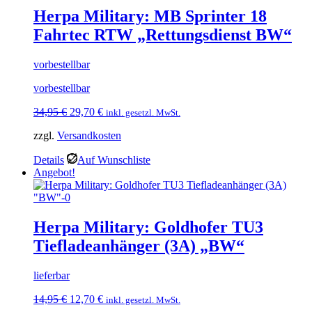
Herpa Military: MB Sprinter 18
Fahrtec RTW „Rettungsdienst BW“
vorbestellbar
vorbestellbar
Ursprünglicher
Aktueller
34,95
€
29,70
€
inkl. gesetzl. MwSt.
Preis
Preis
zzgl.
Versandkosten
war:
ist:
34,95 €
29,70 €.
Details
Auf Wunschliste
Angebot!
Herpa Military: Goldhofer TU3
Tiefladeanhänger (3A) „BW“
lieferbar
Ursprünglicher
Aktueller
14,95
€
12,70
€
inkl. gesetzl. MwSt.
Preis
Preis