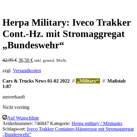
Herpa Military: Iveco Trakker
Cont.-Hz. mit Stromaggregat
„Bundeswehr“
Ursprünglicher
Aktueller
42,95
€
36,50
€
inkl. gesetzl. MwSt.
Preis
Preis
zzgl.
Versandkosten
war:
ist:
42,95 €
36,50 €.
Cars & Trucks News 01-02 2022 //
„Military“
// Maßstab
1:87
ausverkauft
Nicht vorrätig
Auf Wunschliste
Artikelnummer:
746847
Kategorie:
Herpa military / Minitanks
Schlagwort:
Iveco Trakker Container-Hängerzug mit Stromaggregat
„Bundeswehr“