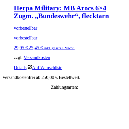
Herpa Military: MB Arocs 6×4
Zugm. „Bundeswehr“, flecktarn
vorbestellbar
vorbestellbar
Ursprünglicher
Aktueller
29,95
€
25,45
€
inkl. gesetzl. MwSt.
Preis
Preis
zzgl.
Versandkosten
war:
ist:
29,95 €
25,45 €.
Details
Auf Wunschliste
Versandkostenfrei ab 250,00 € Bestellwert.
Zahlungsarten: