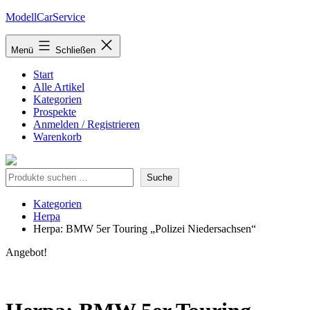
Zum
ModellCarService
Inhalt
springen
Menü
Schließen
Start
Alle Artikel
Kategorien
Prospekte
Anmelden / Registrieren
Warenkorb
Suche
Suche
Kategorien
Herpa
Herpa: BMW 5er Touring „Polizei Niedersachsen“
Angebot!