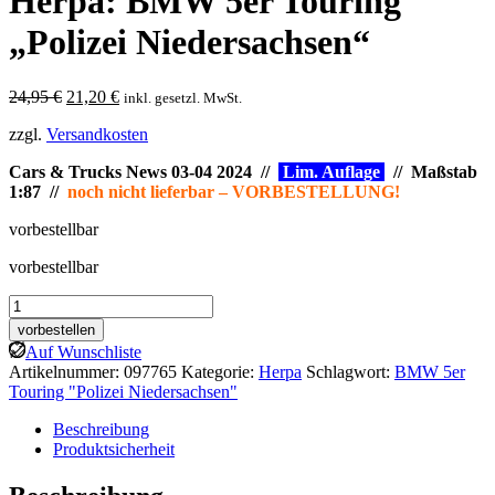
Herpa: BMW 5er Touring
„Polizei Niedersachsen“
Ursprünglicher
Aktueller
24,95
€
21,20
€
inkl. gesetzl. MwSt.
Preis
Preis
zzgl.
Versandkosten
war:
ist:
24,95 €
21,20 €.
Cars & Trucks News 03-04 2024 //
Lim. Auflage
// Maßstab
1:87 //
noch nicht lieferbar – VORBESTELLUNG!
vorbestellbar
vorbestellbar
Herpa:
BMW
vorbestellen
5er
Auf Wunschliste
Touring
Artikelnummer:
097765
Kategorie:
Herpa
Schlagwort:
BMW 5er
"Polizei
Touring "Polizei Niedersachsen"
Niedersachsen"
Menge
Beschreibung
Produktsicherheit