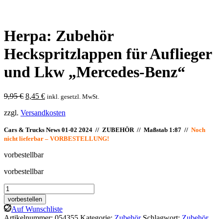
Herpa: Zubehör
Heckspritzlappen für Auflieger
und Lkw „Mercedes-Benz“
Ursprünglicher
Aktueller
9,95
€
8,45
€
inkl. gesetzl. MwSt.
Preis
Preis
zzgl.
Versandkosten
war:
ist:
9,95 €
8,45 €.
Cars & Trucks News 01-02 2024 // ZUBEHÖR // Maßstab 1:87 //
Noch
nicht lieferbar – VORBESTELLUNG!
vorbestellbar
vorbestellbar
Herpa:
Zubehör
vorbestellen
Heckspritzlappen
Auf Wunschliste
für
Artikelnummer:
054355
Kategorie:
Zubehör
Schlagwort:
Zubehör