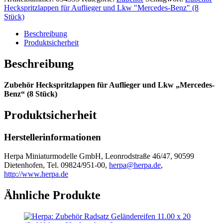
Auflieger
Heckspritzlappen für Auflieger und Lkw "Mercedes-Benz" (8
und
Stück)
Lkw
"Mercedes-
Beschreibung
Benz"
Produktsicherheit
Menge
Beschreibung
Zubehör Heckspritzlappen für Auflieger und Lkw „Mercedes-
Benz“ (8 Stück)
Produktsicherheit
Herstellerinformationen
Herpa Miniaturmodelle GmbH, Leonrodstraße 46/47, 90599
Dietenhofen, Tel. 09824/951-00,
herpa@herpa.de
,
http://www.herpa.de
Ähnliche Produkte