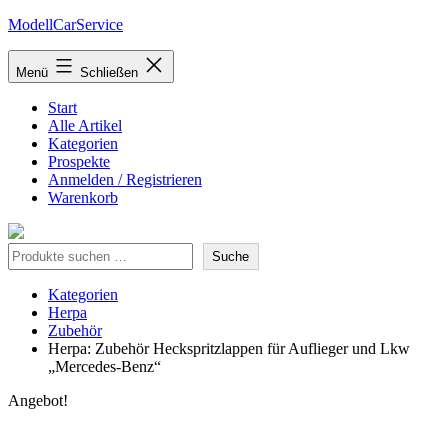
Zum
ModellCarService
Inhalt
springen
Menü
Schließen
Start
Alle Artikel
Kategorien
Prospekte
Anmelden / Registrieren
Warenkorb
Suche
Suche
Kategorien
Herpa
Zubehör
Herpa: Zubehör Heckspritzlappen für Auflieger und Lkw
„Mercedes-Benz“
Angebot!