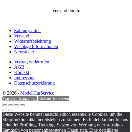
Versand durch:
Zahlungsarten
Versand
Widerrufsbelehrung
Wichtige Informationen
Newsletter
Vertrag widerrufen
AGB
Kontakt
Impressum
Datenschutzerklärung
© 2026 -
ModellCarService
Warenkorb anzeigen
Einkauf fortsetzen
Diese Website benutzt ausschließlich essentielle Cookies, um die
Shopfunktionalität bereitstellen zu können. Es findet darüber hinaus
keinerlei Profiling, Tracking, Setzen von Werbung oder sonstiges
Sammeln von personenbezogenen Daten statt. Eine detaillierte