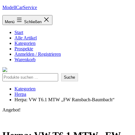
Zum
ModellCarService
Inhalt
springen
Menü
Schließen
Start
Alle Artikel
Kategorien
Prospekte
Anmelden / Registrieren
Warenkorb
Suche
Suche
Kategorien
Herpa
Herpa: VW T6.1 MTW „FW Ransbach-Baumbach“
Angebot!