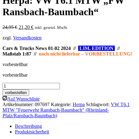
Herpa: VW T6.1 MTW „FW
Ransbach-Baumbach“
Ursprünglicher
Aktueller
24,95
€
21,20
€
inkl. gesetzl. MwSt.
Preis
Preis
zzgl.
Versandkosten
war:
ist:
24,95 €
21,20 €.
Cars & Trucks News 01-02 2024 //
LIM. EDITION
//
Maßstab 1:87 //
noch nicht lieferbar – VORBESTELLUNG!
vorbestellbar
vorbestellbar
Herpa:
VW
vorbestellen
T6.1
Auf Wunschliste
MTW
Artikelnummer:
097697
Kategorie:
Herpa
Schlagwort:
VW T6.1
"FW
MTW "Feuerwehr Ransbach-Baumbach" (Rheinland-
Ransbach-
Pfalz/Ransbach-Baumbach)
Baumbach"
Menge
Beschreibung
Produktsicherheit