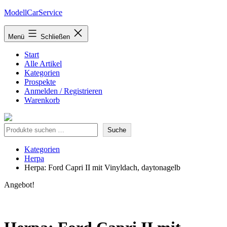
Zum
ModellCarService
Inhalt
springen
Menü
Schließen
Start
Alle Artikel
Kategorien
Prospekte
Anmelden / Registrieren
Warenkorb
Suche
Suche
Kategorien
Herpa
Herpa: Ford Capri II mit Vinyldach, daytonagelb
Angebot!