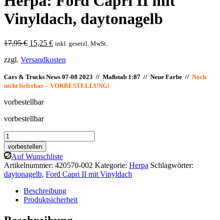
Herpa: Ford Capri II mit
Vinyldach, daytonagelb
Ursprünglicher
Aktueller
17,95
€
15,25
€
inkl. gesetzl. MwSt.
Preis
Preis
zzgl.
Versandkosten
war:
ist:
17,95 €
15,25 €.
Cars & Trucks News 07-08 2023 // Maßstab 1:87 // Neue Farbe //
Noch
nicht lieferbar – VORBESTELLUNG!
vorbestellbar
vorbestellbar
Herpa:
Ford
vorbestellen
Capri
Auf Wunschliste
II
Artikelnummer:
420570-002
Kategorie:
Herpa
Schlagwörter:
mit
daytonagelb
,
Ford Capri II mit Vinyldach
Vinyldach,
daytonagelb
Beschreibung
Menge
Produktsicherheit