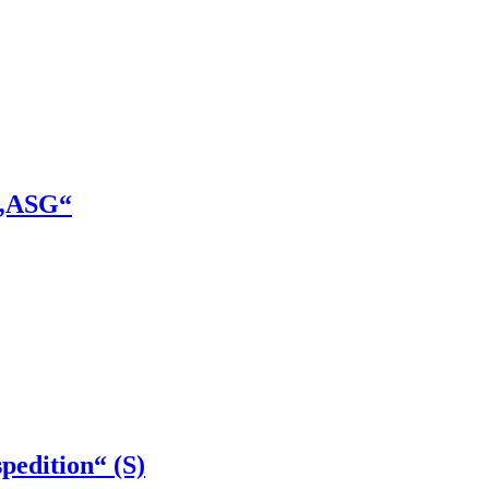
 „ASG“
pedition“ (S)