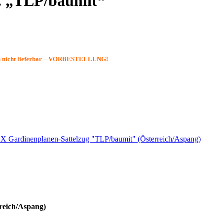
 „TLP/baumit“
 nicht lieferbar – VORBESTELLUNG!
ardinenplanen-Sattelzug "TLP/baumit" (Österreich/Aspang)
eich/Aspang)