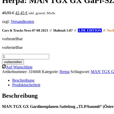
Herpa: MAN TGX GX GaPl-Sz.
Ursprünglicher
Aktueller
49,95
€
42,45
€
inkl. gesetzl. MwSt.
Preis
Preis
zzgl.
Versandkosten
war:
ist:
49,95 €
42,45 €.
Cars & Trucks News 07-08 2023 // Maßstab 1:87 //
LIM. EDITION
//
Noch
vorbestellbar
vorbestellbar
Herpa:
MAN
vorbestellen
TGX
Auf Wunschliste
GX
Artikelnummer:
316668
Kategorie:
Herpa
Schlagwort:
MAN TGX GX G
GaPl-
Sz.
Beschreibung
"TLP/baumit"
Produktsicherheit
Menge
Beschreibung
MAN TGX GX Gardinenplanen-Sattelzug „TLP/baumit“ (Österr