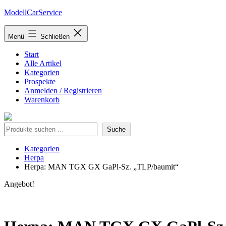
Zum
ModellCarService
Inhalt
springen
Menü
Schließen
Start
Alle Artikel
Kategorien
Prospekte
Anmelden / Registrieren
Warenkorb
Suche
Suche
Kategorien
Herpa
Herpa: MAN TGX GX GaPl-Sz. „TLP/baumit“
Angebot!