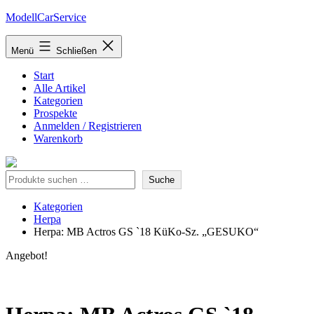
Zum
ModellCarService
Inhalt
springen
Menü
Schließen
Start
Alle Artikel
Kategorien
Prospekte
Anmelden / Registrieren
Warenkorb
Suche
Suche
Kategorien
Herpa
Herpa: MB Actros GS `18 KüKo-Sz. „GESUKO“
Angebot!