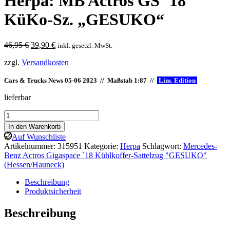
Herpa: MB Actros GS `18
KüKo-Sz. „GESUKO“
Ursprünglicher
Aktueller
46,95
€
39,90
€
inkl. gesetzl. MwSt.
Preis
Preis
zzgl.
Versandkosten
war:
ist:
46,95 €
39,90 €.
Cars & Trucks News 05-06 2023 // Maßstab 1:87 //
Lim. Edition
lieferbar
Herpa:
MB
In den Warenkorb
Actros
Auf Wunschliste
GS
Artikelnummer:
315951
Kategorie:
Herpa
Schlagwort:
Mercedes-
`18
Benz Actros Gigaspace `18 Kühlkoffer-Sattelzug "GESUKO"
KüKo-
(Hessen/Hauneck)
Sz.
"GESUKO"
Beschreibung
Menge
Produktsicherheit
Beschreibung