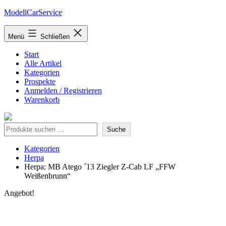
Zum
ModellCarService
Inhalt
springen
Menü
Schließen
Start
Alle Artikel
Kategorien
Prospekte
Anmelden / Registrieren
Warenkorb
Suche
Suche
Kategorien
Herpa
Herpa: MB Atego ´13 Ziegler Z-Cab LF „FFW
Weißenbrunn“
Angebot!