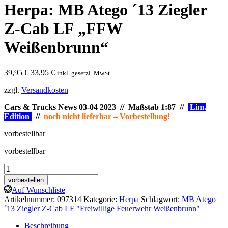
Herpa: MB Atego ´13 Ziegler
Z-Cab LF „FFW
Weißenbrunn“
Ursprünglicher
Aktueller
39,95
€
33,95
€
inkl. gesetzl. MwSt.
Preis
Preis
zzgl.
Versandkosten
war:
ist:
39,95 €
33,95 €.
Cars & Trucks News 03-04 2023 // Maßstab 1:87 //
Lim.
Edition
//
noch nicht lieferbar – Vorbestellung!
vorbestellbar
vorbestellbar
Herpa:
MB
vorbestellen
Atego
Auf Wunschliste
´13
Artikelnummer:
097314
Kategorie:
Herpa
Schlagwort:
MB Atego
Ziegler
´13 Ziegler Z-Cab LF "Freiwillige Feuerwehr Weißenbrunn"
Z-
Cab
Beschreibung