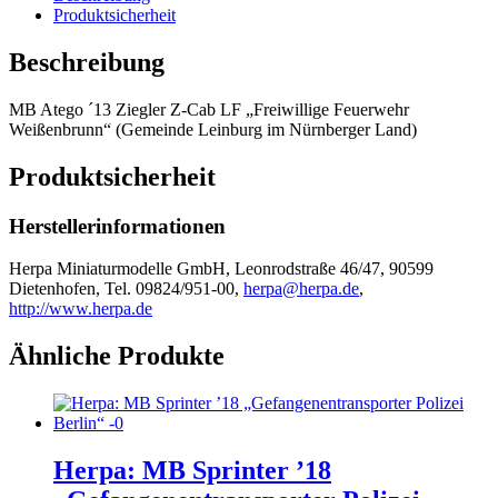
LF
Produktsicherheit
"FFW
Weißenbrunn"
Beschreibung
Menge
MB Atego ´13 Ziegler Z-Cab LF „Freiwillige Feuerwehr
Weißenbrunn“ (Gemeinde Leinburg im Nürnberger Land)
Produktsicherheit
Herstellerinformationen
Herpa Miniaturmodelle GmbH, Leonrodstraße 46/47, 90599
Dietenhofen, Tel. 09824/951-00,
herpa@herpa.de
,
http://www.herpa.de
Ähnliche Produkte
Herpa: MB Sprinter ’18