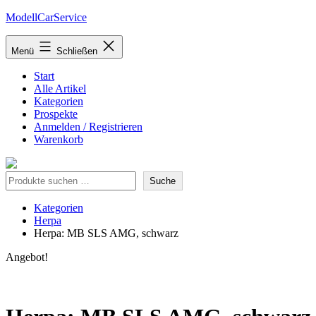
Zum
ModellCarService
Inhalt
springen
Menü
Schließen
Start
Alle Artikel
Kategorien
Prospekte
Anmelden / Registrieren
Warenkorb
Suche
Suche
Kategorien
Herpa
Herpa: MB SLS AMG, schwarz
Angebot!