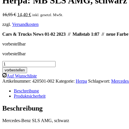
Herpa: MB SLS AMG, schwarz
Ursprünglicher
Aktueller
16,95
€
14,40
€
inkl. gesetzl. MwSt.
Preis
Preis
zzgl.
Versandkosten
war:
ist:
16,95 €
14,40 €.
Cars & Trucks News 01-02 2023 // Maßstab 1:87 // neue Farbe
vorbestellbar
vorbestellbar
Herpa:
MB
vorbestellen
SLS
Auf Wunschliste
AMG,
Artikelnummer:
420501-002
Kategorie:
Herpa
Schlagwort:
Mercede
schwarz
Menge
Beschreibung
Produktsicherheit
Beschreibung
Mercedes-Benz SLS AMG, schwarz