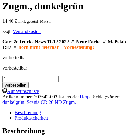
Zugm., dunkelgrün
14,40
€
inkl. gesetzl. MwSt.
zzgl.
Versandkosten
Cars & Trucks News 11-12 2022 // Neue Farbe // Maßstab
1:87 //
noch nicht lieferbar – Vorbestellung!
vorbestellbar
vorbestellbar
Herpa:
Scania
vorbestellen
CR
Auf Wunschliste
20
Artikelnummer:
307642-003
Kategorie:
Herpa
Schlagwörter:
ND
dunkelgrün
,
Scania CR 20 ND Zugm.
Zugm.,
dunkelgrün
Beschreibung
Menge
Produktsicherheit
Beschreibung