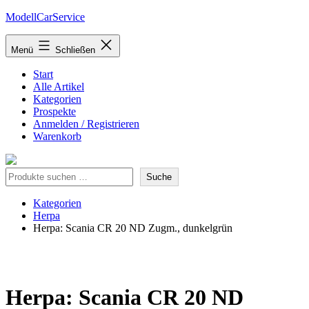
Zum
ModellCarService
Inhalt
springen
Menü
Schließen
Start
Alle Artikel
Kategorien
Prospekte
Anmelden / Registrieren
Warenkorb
Suche
Suche
Kategorien
Herpa
Herpa: Scania CR 20 ND Zugm., dunkelgrün
Herpa: Scania CR 20 ND