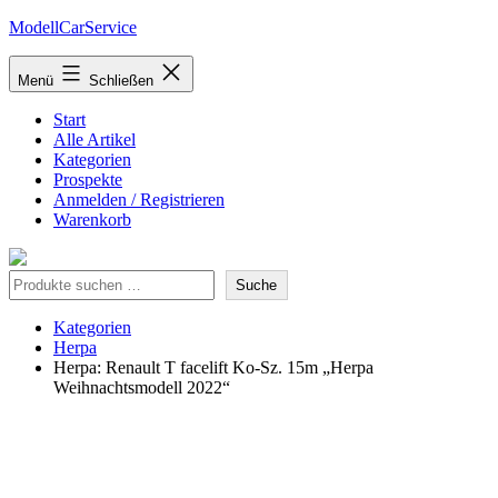
Zum
ModellCarService
Inhalt
springen
Menü
Schließen
Start
Alle Artikel
Kategorien
Prospekte
Anmelden / Registrieren
Warenkorb
Suche
Suche
Kategorien
Herpa
Herpa: Renault T facelift Ko-Sz. 15m „Herpa
Weihnachtsmodell 2022“