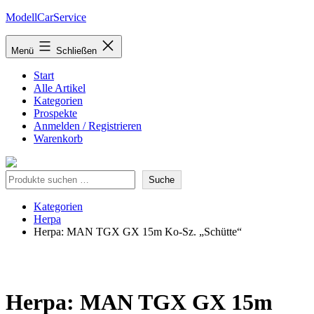
Zum
ModellCarService
Inhalt
springen
Menü
Schließen
Start
Alle Artikel
Kategorien
Prospekte
Anmelden / Registrieren
Warenkorb
Suche
Suche
Kategorien
Herpa
Herpa: MAN TGX GX 15m Ko-Sz. „Schütte“
Herpa: MAN TGX GX 15m