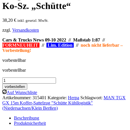
Ko-Sz. „Schütte“
38,20
€
inkl. gesetzl. MwSt.
zzgl.
Versandkosten
Cars & Trucks News 09-10 2022 // Maßstab 1:87 //
FORMNEUHEIT
//
Lim. Edition
//
noch nicht lieferbar –
Vorbestellung!
vorbestellbar
vorbestellbar
Herpa:
MAN
vorbestellen
TGX
Auf Wunschliste
GX
Artikelnummer:
315401
Kategorie:
Herpa
Schlagwort:
MAN TGX
15m
GX 15m Koffer-Sattelzug "Schütte Kühllogistik"
Ko-
(Niedersachsen/Klein Berßen)
Sz.
"Schütte"
Beschreibung
Menge
Produktsicherheit