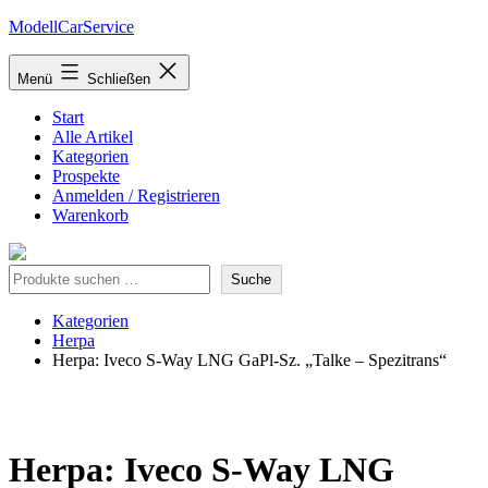
Zum
ModellCarService
Inhalt
springen
Menü
Schließen
Start
Alle Artikel
Kategorien
Prospekte
Anmelden / Registrieren
Warenkorb
Suche
Suche
Kategorien
Herpa
Herpa: Iveco S-Way LNG GaPl-Sz. „Talke – Spezitrans“
Herpa: Iveco S-Way LNG