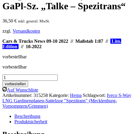
GaPl-Sz. „Talke – Spezitrans“
36,50
€
inkl. gesetzl. MwSt.
zzgl.
Versandkosten
Cars & Trucks News 09-10 2022 // Maßstab 1:87 //
Lim.
Edition
// 10-2022
vorbestellbar
vorbestellbar
Herpa:
Iveco
vorbestellen
S-
Auf Wunschliste
Way
Artikelnummer:
315258
Kategorie:
Herpa
Schlagwort:
Iveco S-Way
LNG
LNG Gardinenplanen-Sattelzug "Spezitrans" (Mecklenburg-
GaPl-
Vorpommern/Grimmen)
Sz.
"Talke
Beschreibung
-
Produktsicherheit
Spezitrans"
Menge