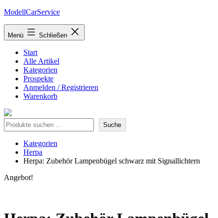
Zum
ModellCarService
Inhalt
springen
Menü
Schließen
Start
Alle Artikel
Kategorien
Prospekte
Anmelden / Registrieren
Warenkorb
Suche
Suche
Kategorien
Herpa
Herpa: Zubehör Lampenbügel schwarz mit Signallichtern
Angebot!