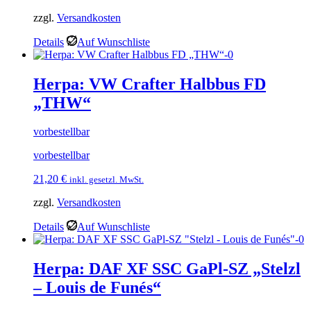
zzgl.
Versandkosten
Details
Auf Wunschliste
Herpa: VW Crafter Halbbus FD
„THW“
vorbestellbar
vorbestellbar
21,20
€
inkl. gesetzl. MwSt.
zzgl.
Versandkosten
Details
Auf Wunschliste
Herpa: DAF XF SSC GaPl-SZ „Stelzl
– Louis de Funés“