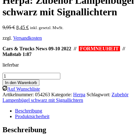
Herpa: Zubehör Lampenbügel
schwarz mit Signallichtern
Ursprünglicher
Aktueller
9,95
€
8,45
€
inkl. gesetzl. MwSt.
Preis
Preis
zzgl.
Versandkosten
war:
ist:
9,95 €
8,45 €.
Cars & Trucks News 09-10 2022 //
FORMNEUHEIT
//
Maßstab 1:87
lieferbar
Herpa:
Zubehör
In den Warenkorb
Lampenbügel
Auf Wunschliste
schwarz
Artikelnummer:
054263
Kategorie:
Herpa
Schlagwort:
Zubehör
mit
Lampenbügel schwarz mit Signallichtern
Signallichtern
Menge
Beschreibung
Produktsicherheit
Beschreibung