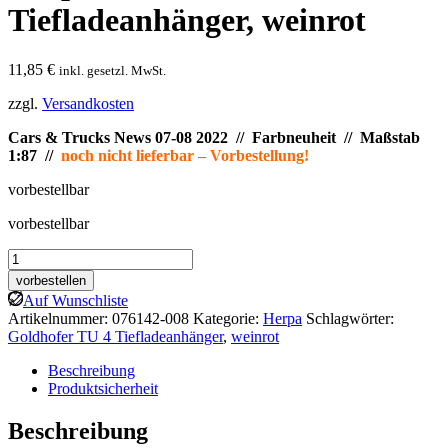
Tiefladeanhänger, weinrot
11,85
€
inkl. gesetzl. MwSt.
zzgl.
Versandkosten
Cars & Trucks News 07-08 2022 // Farbneuheit
// Maßstab
1:87 //
noch nicht lieferbar – Vorbestellung!
vorbestellbar
vorbestellbar
Herpa:
Goldhofer
vorbestellen
TU
Auf Wunschliste
4
Artikelnummer:
076142-008
Kategorie:
Herpa
Schlagwörter:
Tiefladeanhänger,
Goldhofer TU 4 Tiefladeanhänger
,
weinrot
weinrot
Menge
Beschreibung
Produktsicherheit
Beschreibung