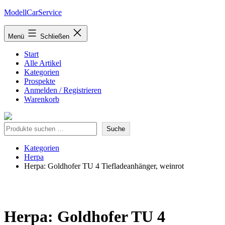
Zum
ModellCarService
Inhalt
springen
Menü
Schließen
Start
Alle Artikel
Kategorien
Prospekte
Anmelden / Registrieren
Warenkorb
Suche
Suche
Kategorien
Herpa
Herpa: Goldhofer TU 4 Tiefladeanhänger, weinrot
Herpa: Goldhofer TU 4