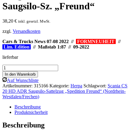
Saugsilo-Sz. „Freund“
38,20
€
inkl. gesetzl. MwSt.
zzgl.
Versandkosten
Cars & Trucks News 07-08 2022 //
FORMNEUHEIT
//
Lim. Edition
// Maßstab 1:87 // 09-2022
lieferbar
Herpa:
Scania
In den Warenkorb
CS
Auf Wunschliste
20
Artikelnummer:
315166
Kategorie:
Herpa
Schlagwort:
Scania CS
HD
20 HD ADR Saugsilo-Sattelzug „Spedition Freund“ (Nordrhein-
ADR
Westfalen/Frechen)
Saugsilo-
Sz.
Beschreibung
„Freund“
Produktsicherheit
Menge
Beschreibung