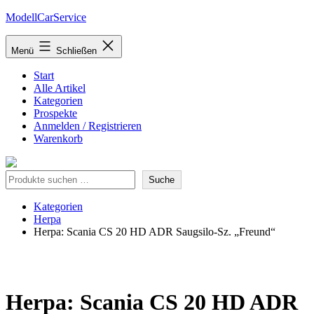
Zum
ModellCarService
Inhalt
springen
Menü
Schließen
Start
Alle Artikel
Kategorien
Prospekte
Anmelden / Registrieren
Warenkorb
Suche
Suche
Kategorien
Herpa
Herpa: Scania CS 20 HD ADR Saugsilo-Sz. „Freund“
Herpa: Scania CS 20 HD ADR