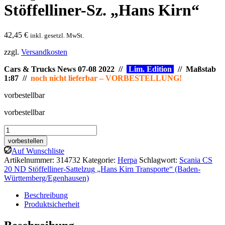
Stöffelliner-Sz. „Hans Kirn“
42,45
€
inkl. gesetzl. MwSt.
zzgl.
Versandkosten
Cars & Trucks News 07-08 2022 //
Lim. Edition
// Maßstab
1:87 //
noch nicht lieferbar – VORBESTELLUNG!
vorbestellbar
vorbestellbar
Herpa:
Scania
vorbestellen
CS
Auf Wunschliste
20
Artikelnummer:
314732
Kategorie:
Herpa
Schlagwort:
Scania CS
ND
20 ND Stöffelliner-Sattelzug „Hans Kirn Transporte“ (Baden-
Stöffelliner-
Württemberg/Egenhausen)
Sz.
„Hans
Beschreibung
Kirn“
Produktsicherheit
Menge