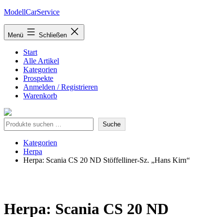
Zum
ModellCarService
Inhalt
springen
Menü
Schließen
Start
Alle Artikel
Kategorien
Prospekte
Anmelden / Registrieren
Warenkorb
Suche
Suche
Kategorien
Herpa
Herpa: Scania CS 20 ND Stöffelliner-Sz. „Hans Kirn“
Herpa: Scania CS 20 ND