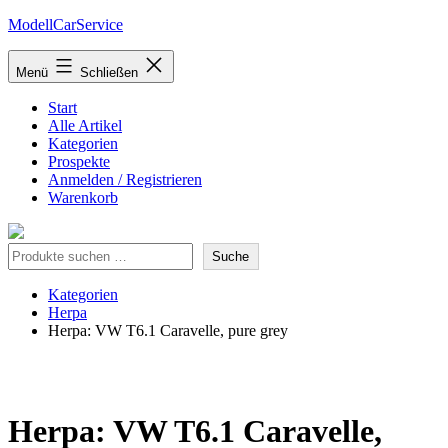
Zum
ModellCarService
Inhalt
springen
Menü
Schließen
Start
Alle Artikel
Kategorien
Prospekte
Anmelden / Registrieren
Warenkorb
Suche
Suche
Kategorien
Herpa
Herpa: VW T6.1 Caravelle, pure grey
Herpa: VW T6.1 Caravelle,