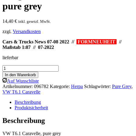
pure grey
14,40
€
inkl. gesetzl. MwSt.
zzgl.
Versandkosten
Cars & Trucks News 07-08 2022 //
FORMNEUHEIT
//
Maßstab 1:87 // 07-2022
lieferbar
Herpa:
VW
In den Warenkorb
T6.1
Auf Wunschliste
Caravelle,
Artikelnummer:
096782
Kategorie:
Herpa
Schlagwörter:
Pure Grey
,
pure
VW T6.1 Caravelle
grey
Menge
Beschreibung
Produktsicherheit
Beschreibung
VW T6.1 Caravelle, pure grey