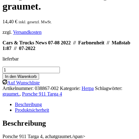
graumet.
14,40
€
inkl. gesetzl. MwSt.
zzgl.
Versandkosten
Cars & Trucks News 07-08 2022 // Farbneuheit
// Maßstab
1:87 // 07-2022
lieferbar
Herpa:
Porsche
In den Warenkorb
911
Auf Wunschliste
Targa
Artikelnummer:
038867-002
Kategorie:
Herpa
Schlagwörter:
4,
graumet.
,
Porsche 911 Targa 4
graumet.
Menge
Beschreibung
Produktsicherheit
Beschreibung
Porsche 911 Targa 4, achatgraumet./span>