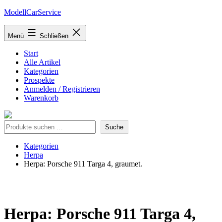
Zum
ModellCarService
Inhalt
springen
Menü
Schließen
Start
Alle Artikel
Kategorien
Prospekte
Anmelden / Registrieren
Warenkorb
Suche
Suche
Kategorien
Herpa
Herpa: Porsche 911 Targa 4, graumet.
Herpa: Porsche 911 Targa 4,