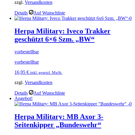
zzgl.
Versandkosten
war:
ist:
42,95 €
36,50 €.
Details
Auf Wunschliste
Herpa Military: Iveco Trakker
geschützt 6×6 Szm. „BW“
vorbestellbar
vorbestellbar
16,95
€
inkl. gesetzl. MwSt.
zzgl.
Versandkosten
Details
Auf Wunschliste
Angebot!
Herpa Military: MB Axor 3-
Seitenkipper „Bundeswehr“