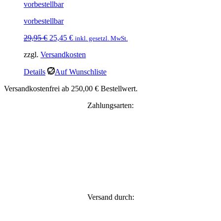
vorbestellbar
vorbestellbar
Ursprünglicher
Aktueller
29,95
€
25,45
€
inkl. gesetzl. MwSt.
Preis
Preis
zzgl.
Versandkosten
war:
ist:
29,95 €
25,45 €.
Details
Auf Wunschliste
Versandkostenfrei ab 250,00 € Bestellwert.
Zahlungsarten:
Versand durch: