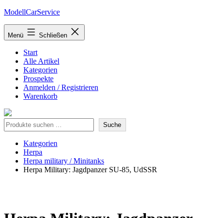
Zum
ModellCarService
Inhalt
springen
Menü
Schließen
Start
Alle Artikel
Kategorien
Prospekte
Anmelden / Registrieren
Warenkorb
Suche
Suche
Kategorien
Herpa
Herpa military / Minitanks
Herpa Military: Jagdpanzer SU-85, UdSSR