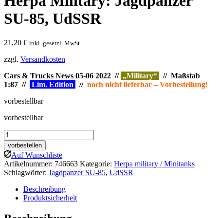
Herpa Military: Jagdpanzer
SU-85, UdSSR
21,20
€
inkl. gesetzl. MwSt.
zzgl.
Versandkosten
Cars & Trucks News 05-06 2022 //
„Military“
// Maßstab
1:87 //
Lim. Edition
//
noch nicht lieferbar – Vorbestellung!
vorbestellbar
vorbestellbar
Herpa
Military:
vorbestellen
Jagdpanzer
Auf Wunschliste
SU-
Artikelnummer:
746663
Kategorie:
Herpa military / Minitanks
85,
Schlagwörter:
Jagdpanzer SU-85
,
UdSSR
UdSSR
Menge
Beschreibung
Produktsicherheit