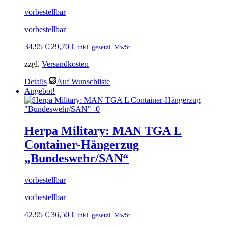
vorbestellbar
vorbestellbar
Ursprünglicher
Aktueller
34,95
€
29,70
€
inkl. gesetzl. MwSt.
Preis
Preis
zzgl.
Versandkosten
war:
ist:
34,95 €
29,70 €.
Details
Auf Wunschliste
Angebot!
Herpa Military: MAN TGA L
Container-Hängerzug
„Bundeswehr/SAN“
vorbestellbar
vorbestellbar
Ursprünglicher
Aktueller
42,95
€
36,50
€
inkl. gesetzl. MwSt.
Preis
Preis