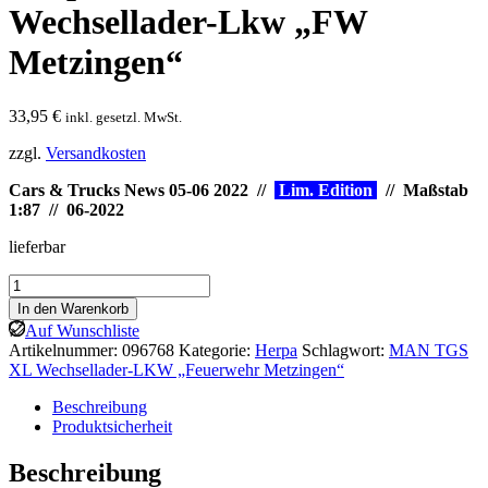
Wechsellader-Lkw „FW
Metzingen“
33,95
€
inkl. gesetzl. MwSt.
zzgl.
Versandkosten
Cars & Trucks News 05-06 2022 //
Lim. Edition
// Maßstab
1:87 // 06-2022
lieferbar
Herpa:
MAN
In den Warenkorb
TGS
Auf Wunschliste
XL
Artikelnummer:
096768
Kategorie:
Herpa
Schlagwort:
MAN TGS
Wechsellader-
XL Wechsellader-LKW „Feuerwehr Metzingen“
Lkw
„FW
Beschreibung
Metzingen“
Produktsicherheit
Menge
Beschreibung