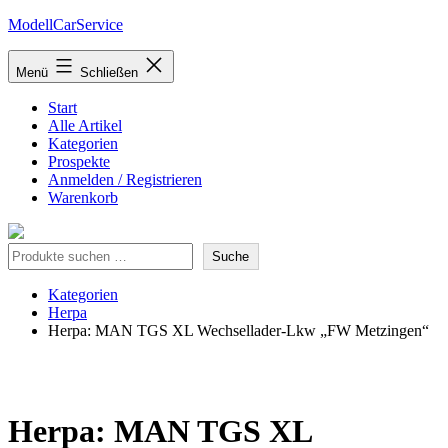
Zum
ModellCarService
Inhalt
springen
Menü
Schließen
Start
Alle Artikel
Kategorien
Prospekte
Anmelden / Registrieren
Warenkorb
Suche
Suche
Kategorien
Herpa
Herpa: MAN TGS XL Wechsellader-Lkw „FW Metzingen“
Herpa: MAN TGS XL