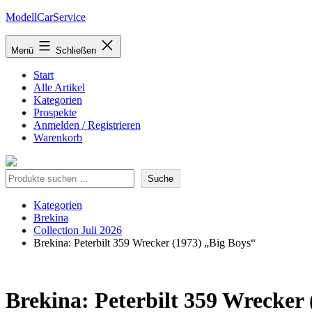
Zum
ModellCarService
Inhalt
springen
Menü
Schließen
Start
Alle Artikel
Kategorien
Prospekte
Anmelden / Registrieren
Warenkorb
Suche
Suche
Kategorien
Brekina
Collection Juli 2026
Brekina: Peterbilt 359 Wrecker (1973) „Big Boys“
Brekina: Peterbilt 359 Wrecker 