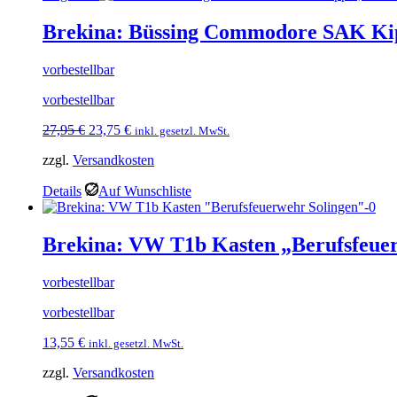
Brekina: Büssing Commodore SAK Kip
vorbestellbar
vorbestellbar
Ursprünglicher
Aktueller
27,95
€
23,75
€
inkl. gesetzl. MwSt.
Preis
Preis
zzgl.
Versandkosten
war:
ist:
27,95 €
23,75 €.
Details
Auf Wunschliste
Brekina: VW T1b Kasten „Berufsfeue
vorbestellbar
vorbestellbar
13,55
€
inkl. gesetzl. MwSt.
zzgl.
Versandkosten