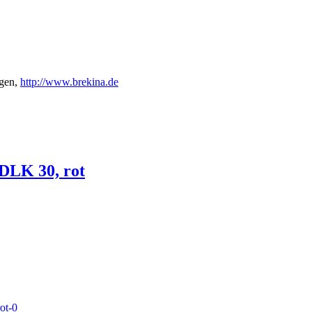
gen,
http://www.brekina.de
DLK 30, rot