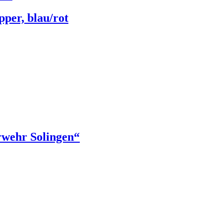
per, blau/rot
rwehr Solingen“