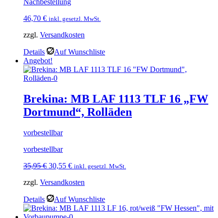
Nachbestellung
46,70
€
inkl. gesetzl. MwSt.
zzgl.
Versandkosten
Details
Auf Wunschliste
Angebot!
Brekina: MB LAF 1113 TLF 16 „FW
Dortmund“, Rolläden
vorbestellbar
vorbestellbar
Ursprünglicher
Aktueller
35,95
€
30,55
€
inkl. gesetzl. MwSt.
Preis
Preis
zzgl.
Versandkosten
war:
ist:
35,95 €
30,55 €.
Details
Auf Wunschliste