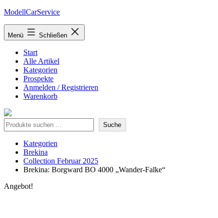
Zum
ModellCarService
Inhalt
springen
Menü
Schließen
Start
Alle Artikel
Kategorien
Prospekte
Anmelden / Registrieren
Warenkorb
Suche
Suche
Kategorien
Brekina
Collection Februar 2025
Brekina: Borgward BO 4000 „Wander-Falke“
Angebot!