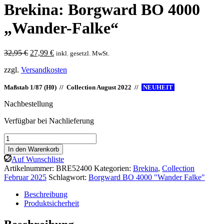
Brekina: Borgward BO 4000
„Wander-Falke“
Ursprünglicher
Aktueller
32,95
€
27,99
€
inkl. gesetzl. MwSt.
Preis
Preis
zzgl.
Versandkosten
war:
ist:
32,95 €
27,99 €.
Maßstab 1/87 (H0) // Collection August 2022 //
NEUHEIT
I
Nachbestellung
Verfügbar bei Nachlieferung
Brekina:
Borgward
In den Warenkorb
BO
Auf Wunschliste
4000
Artikelnummer:
BRE52400
Kategorien:
Brekina
,
Collection
"Wander-
Februar 2025
Schlagwort:
Borgward BO 4000 "Wander Falke"
Falke"
Menge
Beschreibung
Produktsicherheit