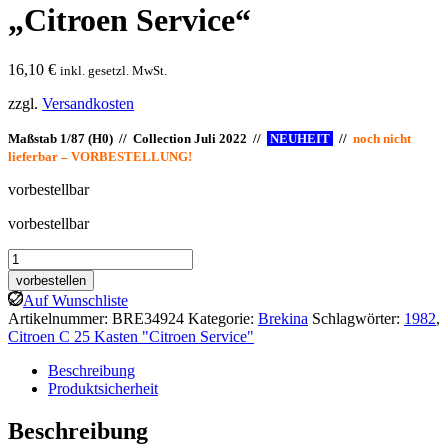
„Citroen Service“
16,10
€
inkl. gesetzl. MwSt.
zzgl.
Versandkosten
Maßstab 1/87 (H0) // Collection Juli 2022 //
NEUHEIT
//
noch nicht
lieferbar – VORBESTELLUNG!
vorbestellbar
vorbestellbar
Brekina:
Citroen
vorbestellen
C
Auf Wunschliste
25
Artikelnummer:
BRE34924
Kategorie:
Brekina
Schlagwörter:
1982
,
Kasten
Citroen C 25 Kasten "Citroen Service"
"Citroen
Service"
Beschreibung
Menge
Produktsicherheit
Beschreibung