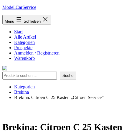
Zum
ModellCarService
Inhalt
springen
Menü
Schließen
Start
Alle Artikel
Kategorien
Prospekte
Anmelden / Registrieren
Warenkorb
Suche
Suche
Kategorien
Brekina
Brekina: Citroen C 25 Kasten „Citroen Service“
Brekina: Citroen C 25 Kasten