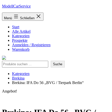
Zum
ModellCarService
Inhalt
springen
Menü
Schließen
Start
Alle Artikel
Kategorien
Prospekte
Anmelden / Registrieren
Warenkorb
Suche
Suche
Kategorien
Brekina
Brekina: IFA Do 56 „BVG / Tierpark Berlin“
Angebot!