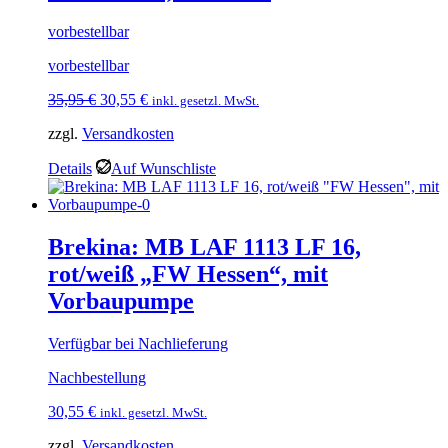
vorbestellbar
vorbestellbar
Ursprünglicher
Aktueller
35,95
€
30,55
€
inkl. gesetzl. MwSt.
Preis
Preis
zzgl.
Versandkosten
war:
ist:
35,95 €
30,55 €.
Details
Auf Wunschliste
Brekina: MB LAF 1113 LF 16,
rot/weiß „FW Hessen“, mit
Vorbaupumpe
Verfügbar bei Nachlieferung
Nachbestellung
30,55
€
inkl. gesetzl. MwSt.
zzgl.
Versandkosten