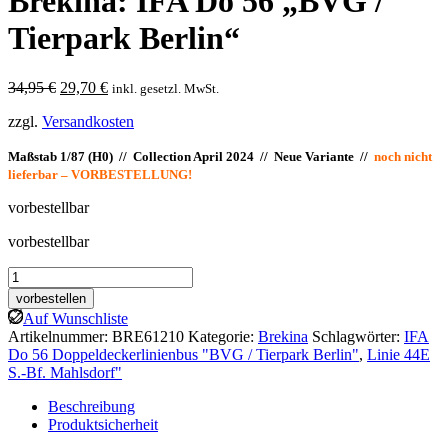
Brekina: IFA Do 56 „BVG /
Tierpark Berlin“
Ursprünglicher
Aktueller
34,95
€
29,70
€
inkl. gesetzl. MwSt.
Preis
Preis
zzgl.
Versandkosten
war:
ist:
34,95 €
29,70 €.
Maßstab 1/87 (H0) // Collection April 2024 // Neue Variante //
noch nicht
lieferbar – VORBESTELLUNG!
vorbestellbar
vorbestellbar
Brekina:
IFA
vorbestellen
Do
Auf Wunschliste
56
Artikelnummer:
BRE61210
Kategorie:
Brekina
Schlagwörter:
IFA
"BVG
Do 56 Doppeldeckerlinienbus "BVG / Tierpark Berlin"
,
Linie 44E
/
S.-Bf. Mahlsdorf"
Tierpark
Berlin"
Beschreibung
Menge
Produktsicherheit