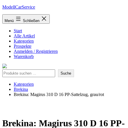
Zum
ModellCarService
Inhalt
springen
Menü
Schließen
Start
Alle Artikel
Kategorien
Prospekte
Anmelden / Registrieren
Warenkorb
Suche
Suche
Kategorien
Brekina
Brekina: Magirus 310 D 16 PP-Sattelzug, grau/rot
Brekina: Magirus 310 D 16 PP-