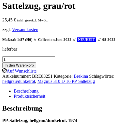
Sattelzug, grau/rot
25,45
€
inkl. gesetzl. MwSt.
zzgl.
Versandkosten
Maßstab 1/87 (H0) // Collection Juni 2022 //
NEUHEIT
I
// 08-2022
lieferbar
Brekina:
Magirus
In den Warenkorb
310
Auf Wunschliste
D
Artikelnummer:
BRE83251
Kategorie:
Brekina
Schlagwörter:
16
hellgrau/dunkelrot
,
Magirus 310 D 16 PP-Sattelzug
PP-
Sattelzug,
Beschreibung
grau/rot
Produktsicherheit
Menge
Beschreibung
PP-Sattelzug, hellgrau/dunkelrot, 1974