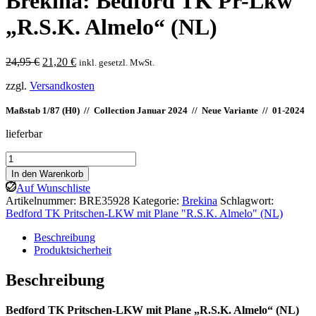
Brekina: Bedford TK Pr-Lkw
„R.S.K. Almelo“ (NL)
Ursprünglicher
Aktueller
24,95
€
21,20
€
inkl. gesetzl. MwSt.
Preis
Preis
zzgl.
Versandkosten
war:
ist:
24,95 €
21,20 €.
Maßstab 1/87 (H0) // Collection Januar 2024 // Neue Variante // 01-2024
lieferbar
Brekina:
Bedford
In den Warenkorb
TK
Auf Wunschliste
Pr-
Artikelnummer:
BRE35928
Kategorie:
Brekina
Schlagwort:
Lkw
Bedford TK Pritschen-LKW mit Plane "R.S.K. Almelo" (NL)
"R.S.K.
Almelo"
Beschreibung
(NL)
Produktsicherheit
Menge
Beschreibung
Bedford TK Pritschen-LKW mit Plane „R.S.K. Almelo“ (NL)