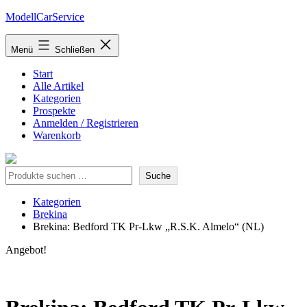
Zum
ModellCarService
Inhalt
springen
Menü
Schließen
Start
Alle Artikel
Kategorien
Prospekte
Anmelden / Registrieren
Warenkorb
Suche
Suche
Kategorien
Brekina
Brekina: Bedford TK Pr-Lkw „R.S.K. Almelo“ (NL)
Angebot!