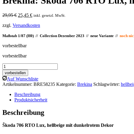
Brekina: Škoda 706 RTO Lux, he
Ursprünglicher
Aktueller
29,95
€
25,45
€
inkl. gesetzl. MwSt.
Preis
Preis
zzgl.
Versandkosten
war:
ist:
29,95 €
25,45 €.
Maßstab 1/87 (H0) // Collection Dezember 2023 // neue Variante //
noch ni
vorbestellbar
vorbestellbar
Brekina:
Škoda
vorbestellen
706
Auf Wunschliste
RTO
Artikelnummer:
BRE58235
Kategorie:
Brekina
Schlagwörter:
hellbe
Lux,
hellbeige/dunkelrot
Beschreibung
Menge
Produktsicherheit
Beschreibung
Škoda 706 RTO Lux, hellbeige mit dunkelrotem Dekor