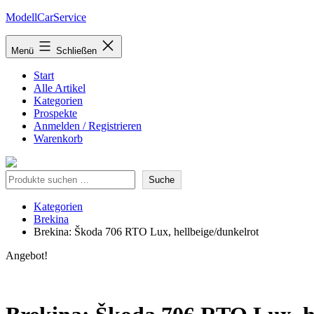
Zum
ModellCarService
Inhalt
springen
Menü
Schließen
Start
Alle Artikel
Kategorien
Prospekte
Anmelden / Registrieren
Warenkorb
Suche
Suche
Kategorien
Brekina
Brekina: Škoda 706 RTO Lux, hellbeige/dunkelrot
Angebot!