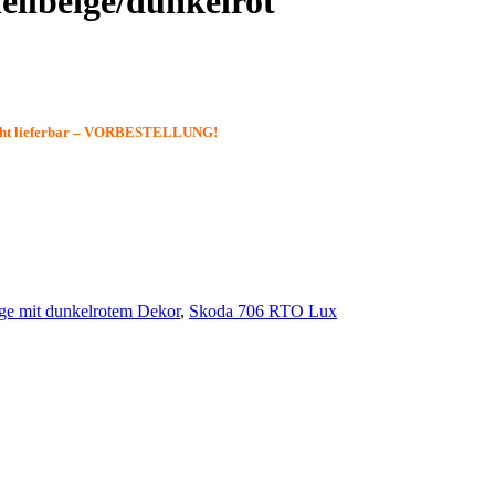
llbeige/dunkelrot
cht lieferbar – VORBESTELLUNG!
ige mit dunkelrotem Dekor
,
Skoda 706 RTO Lux