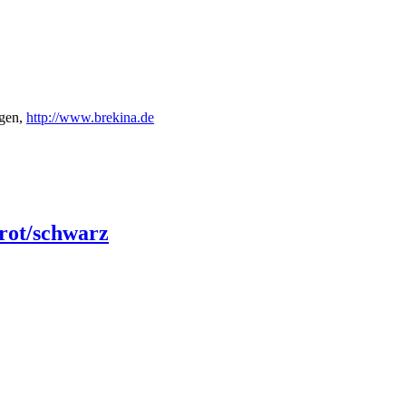
gen,
http://www.brekina.de
rot/schwarz