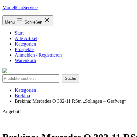
Zum
ModellCarService
Inhalt
springen
Menü
Schließen
Start
Alle Artikel
Kategorien
Prospekte
Anmelden / Registrieren
Warenkorb
Suche
Suche
Kategorien
Brekina
Brekina: Mercedes O 302-11 RStn „Solingen – Grafweg“
Angebot!