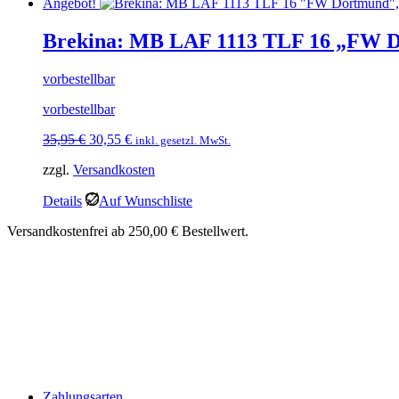
Angebot!
Brekina: MB LAF 1113 TLF 16 „FW D
vorbestellbar
vorbestellbar
Ursprünglicher
Aktueller
35,95
€
30,55
€
inkl. gesetzl. MwSt.
Preis
Preis
zzgl.
Versandkosten
war:
ist:
35,95 €
30,55 €.
Details
Auf Wunschliste
Versandkostenfrei ab 250,00 € Bestellwert.
Zahlungsarten