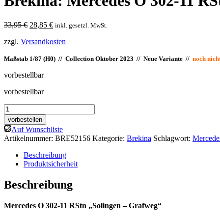
Brekina: Mercedes O 302-11 RS
Ursprünglicher
Aktueller
33,95
€
28,85
€
inkl. gesetzl. MwSt.
Preis
Preis
zzgl.
Versandkosten
war:
ist:
33,95 €
28,85 €.
Maßstab 1/87 (H0) // Collection Oktober 2023 // Neue Variante //
noch nicht
vorbestellbar
vorbestellbar
Brekina:
Mercedes
vorbestellen
O
Auf Wunschliste
302-
Artikelnummer:
BRE52156
Kategorie:
Brekina
Schlagwort:
Mercede
11
RStn
Beschreibung
"Solingen
Produktsicherheit
-
Grafweg"
Beschreibung
Menge
Mercedes O 302-11 RStn „Solingen – Grafweg“