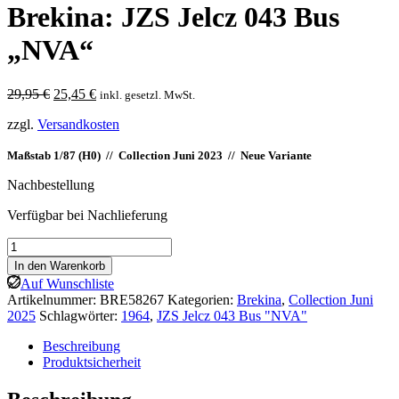
Brekina: JZS Jelcz 043 Bus
„NVA“
Ursprünglicher
Aktueller
29,95
€
25,45
€
inkl. gesetzl. MwSt.
Preis
Preis
zzgl.
Versandkosten
war:
ist:
29,95 €
25,45 €.
Maßstab 1/87 (H0) // Collection Juni 2023 // Neue Variante
Nachbestellung
Verfügbar bei Nachlieferung
Brekina:
JZS
In den Warenkorb
Jelcz
Auf Wunschliste
043
Artikelnummer:
BRE58267
Kategorien:
Brekina
,
Collection Juni
Bus
2025
Schlagwörter:
1964
,
JZS Jelcz 043 Bus "NVA"
"NVA"
Menge
Beschreibung
Produktsicherheit